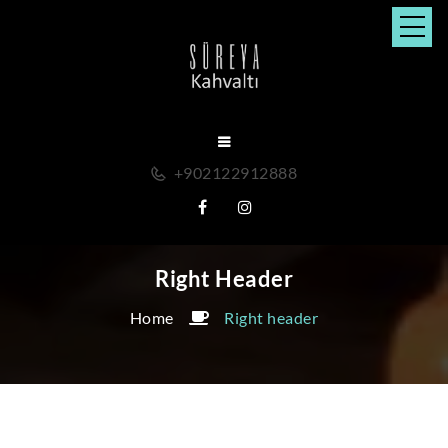
+902122912888
Right Header
Home
Right header