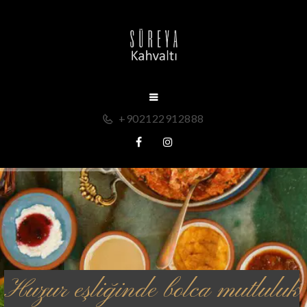
+902122912888
Huzur eşliğinde bolca mutluluk