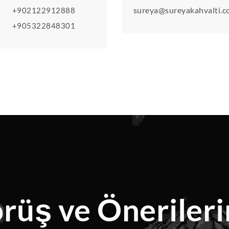
sureya@sureyakahvalti.
+902122912888
+905322848301
rüş ve Önerileri